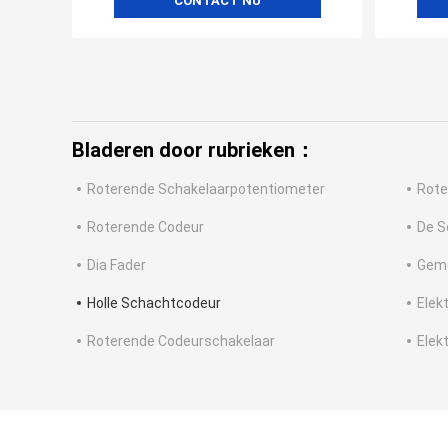
CONTACT NU
Bladeren door rubrieken：
Roterende Schakelaarpotentiometer
Rote
Roterende Codeur
De S
Dia Fader
Gemo
Holle Schachtcodeur
Elek
Roterende Codeurschakelaar
Elek