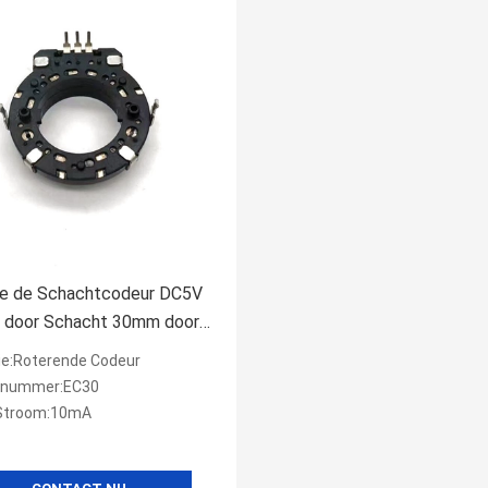
die de Schachtcodeur DC5V
O door Schacht 30mm door
saudio wordt gebruikt
ie:Roterende Codeur
lnummer:EC30
Stroom:10mA