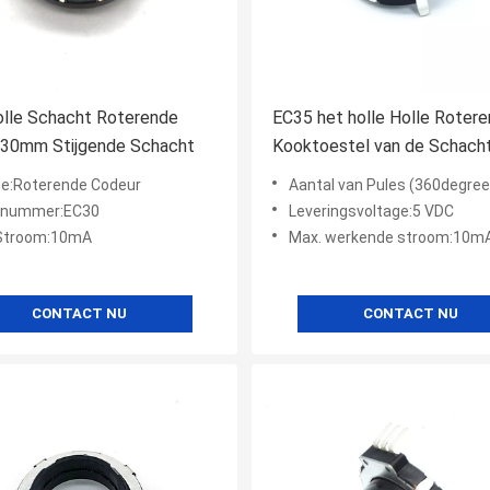
olle Schacht Roterende
EC35 het holle Holle Roter
 30mm Stijgende Schacht
Kooktoestel van de Schach
Stijgende Codeur 10mA
ie:Roterende Codeur
Aantal van Pules (360degree):10pul
lnummer:EC30
Leveringsvoltage:5 VDC
Stroom:10mA
Max. werkende stroom:10m
CONTACT NU
CONTACT NU