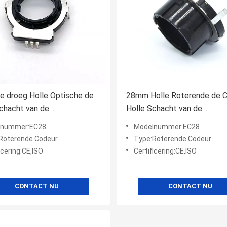
e droeg Holle Optische de
28mm Holle Roterende de 
chacht van de
Holle Schacht van de
tcodeur EC28
Schachtcodeur 5mA
lnummer:EC28
Modelnummer:EC28
Roterende Codeur
Type:Roterende Codeur
icering:CE,ISO
Certificering:CE,ISO
CONTACT NU
CONTACT NU