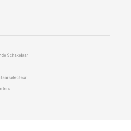
nde Schakelaar
itaarselecteur
eters