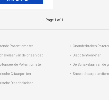
CONTACT NU
Page 1 of 1
rende Potentiometer
Ononderbroken Rotere
chakelaar van de gitaarvoet
Diapotentiometer
toriseerde Potentiometer
De Schakelaar van de g
trische Gitaarpotten
Snoeischaarpotentiom
trische Diaschakelaar