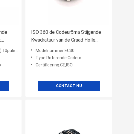
ende
ISO 360 de Codeur5ma Stijgende
t
Kwadratuur van de Graad Holle
Schacht
es/20pules
Modelnummer:EC30
Type:Roterende Codeur
A
Certificering:CE,ISO
CONTACT NU