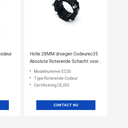
Codeur
Holle 28MM droegen Codeurec35
Absolute Roterende Schacht voor
Autohuistoestellen
Modelnummer:EC35
Type:Roterende Codeur
Certificering:CE,ISO
CONTACT NU