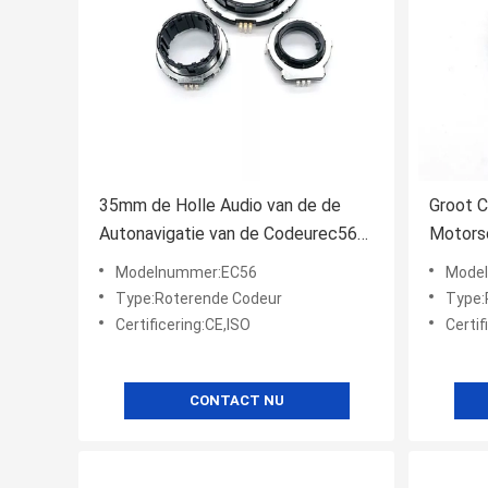
35mm de Holle Audio van de de
Groot C
Autonavigatie van de Codeurec56
Motors
Stijgende Positie
Schach
Modelnummer:EC56
Mode
Type:Roterende Codeur
Type:
Certificering:CE,ISO
Certif
CONTACT NU