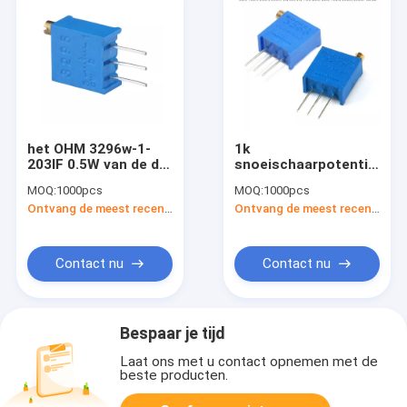
het OHM 3296w-1-
1k
203IF 0.5W van de de
snoeischaarpotentiomet
Snoeischaarpotentiometer
102 Snoeischaar1k
MOQ:
1000pcs
MOQ:
1000pcs
20K van 10R Trimpot
Ohm ROHS 3296W-
Ontvang de meest recente Prijs
Ontvang de meest recente Prijs
10R
Contact nu
Contact nu
Bespaar je tijd
Laat ons met u contact opnemen met de
beste producten.