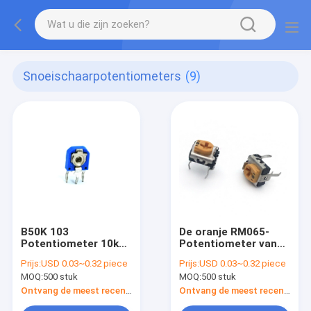
Snoeischaarpotentiometers
(9)
B50K 103
De oranje RM065-
Potentiometer 10k
Potentiometer van
Trimmer
de de Koolstoffilm
Prijs:
USD 0.03~0.32 piece
Prijs:
USD 0.03~0.32 piece
Potentiometer Hoge
van Ce van
MOQ:
500 stuk
MOQ:
500 stuk
Precisie
Snoeischaarpotentiomet
Ontvang de meest recente Prijs
Ontvang de meest recente Prijs