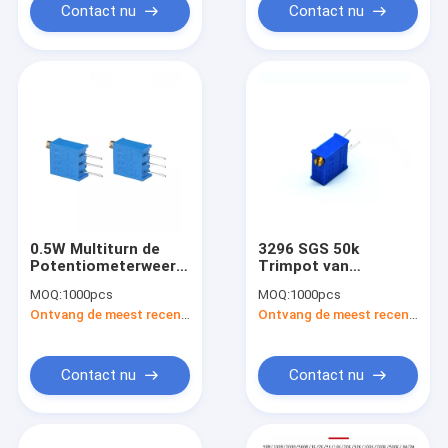
Contact nu
Contact nu
0.5W Multiturn de
3296 SGS 50k
Potentiometerweerstand
Trimpot van
van de
Snoeischaarpotentiomet
MOQ:
1000pcs
MOQ:
1000pcs
Snoeischaarpotentiometer
Regelbaar Cermet
Ontvang de meest recente Prijs
Ontvang de meest recente Prijs
10k 3296w
Contact nu
Contact nu