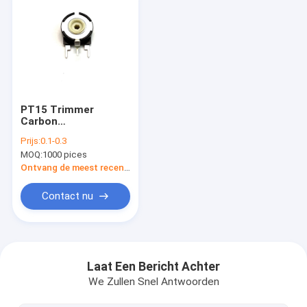
PT15 Trimmer
Carbon
Potentiometer Ovaal
Prijs:
0.1-0.3
Gat Piher Spanje
MOQ:
1000 pices
Potentiometer
Ontvang de meest recente Prijs
Contact nu
Thuis
Producten
Laat Een Bericht Achter
We Zullen Snel Antwoorden
Over ons