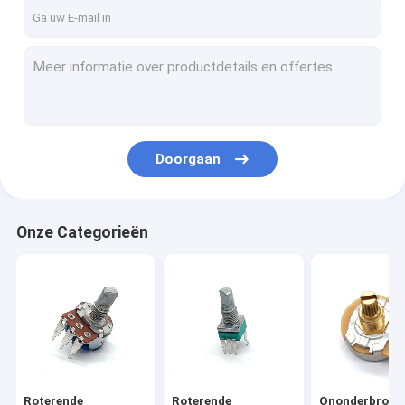
Fabrieksreis
Kwaliteitscontrole
Contacteer ons
nieuws
Doorgaan
Alle Gevallen
Onze Categorieën
Roterende Schakelaarpotentiometer
Roterende Potentiometer
Ononderbroken Roterende Schakelaar
Roterende Codeur
Roterende
Roterende
Ononderbroke