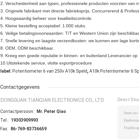
2. Verscheidenheid aan typen, professionele producten voorzien van 
3. Originele fabrikant met directe fabrieksprijs, Concurrerend & Profess
4. Hoogwaardig beheer voor kwaliteitscontrole.
5. Kleine bestelling acceptabel: 1.000 stuks.
6. Veilige betalingsvoorwaarden: T/T en Western Union zijn beschikbaa
7. Snelle levering en laagste verzendkosten: we kunnen een lage kort
8. OEM, ODM beschikbaar.
9. Kreeg een goede reputatie in binnen- en buitenland.Leverancier op l
10.Uitstekende service, vlotte exportprocedure
,
label:
Potentiometer 6 van 250v A10k Speld
A10k Potentiometer 6 
Contactgegevens
DONGGUAN TIANQIAN ELECTRONICS CO., LTD.
Direct Stu
Contactpersoon:
Mr. Peter Qiao
Tel.:
19303909993
Fax:
86-769-83736659