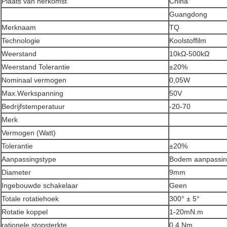
Plaats van herkomst
China
Guangdong
Merknaam
TQ
Technologie
Koolstoffilm
Weerstand
10kΩ-500kΩ
Weerstand Tolerantie
±20%
Nominaal vermogen
0,05W
Max.Werkspanning
50V
Bedrijfstemperatuur
-20-70
Merk
Vermogen (Watt)
Tolerantie
±20%
Aanpassingstype
Bodem aanpassi
Diameter
9mm
Ingebouwde schakelaar
Geen
Totale rotatiehoek
300° ± 5°
Rotatie koppel
1-20mN.m
rationele stopsterkte
0,4 Nm