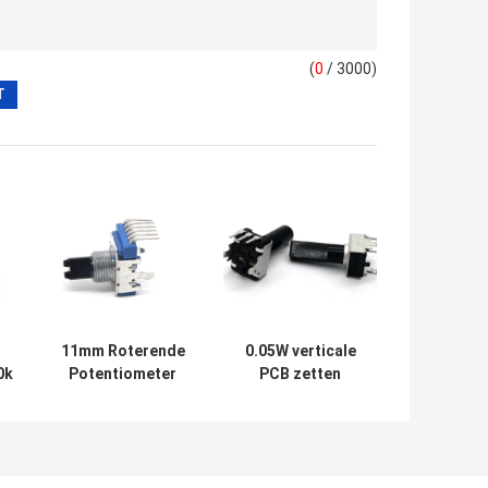
(
0
/ 3000)
11mm Roterende
0.05W verticale
0k
Potentiometer
PCB zetten
Dubbele B100k 6
Potentiometer
r
Pin Mixing Station
10k met Knop
Used
Elektrische Gitaar
op