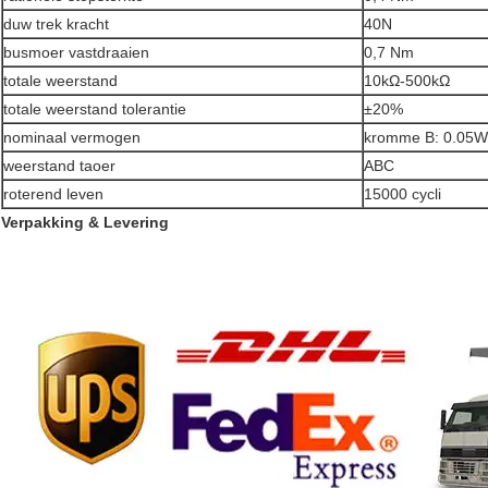
duw trek kracht
40N
busmoer vastdraaien
0,7 Nm
totale weerstand
10kΩ-500kΩ
totale weerstand tolerantie
±20%
nominaal vermogen
kromme B: 0.05W
weerstand taoer
ABC
roterend leven
15000 cycli
Verpakking & Levering