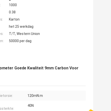
:
1000
0.38
s:
Karton
het 25 werkdag
es:
T/T, Western Union
en:
50000 per dag
iometer Goede Kwaliteit 9mm Carbon Voor
ietorsie:
120mN.m
40N
ssterkte: