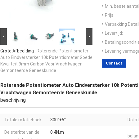
Min. bestelaantal
Prijs:
Verpakking Detail
Levertijd:
Betalingsconditi
Grote Afbeelding :
Roterende Potentiometer
Levering vermog
Auto Eindversterker 10k Potentiometer Goede
Contact
Kwaliteit 9mm Carbon Voor Vrachtwagen
Gemonteerde Geneeskunde
Roterende Potentiometer Auto Eindversterker 10k Potent
Vrachtwagen Gemonteerde Geneeskunde
beschrijving
Totale rotatiehoek:
300°±5°
Rotat
De sterkte van de
0.4N.m
balan