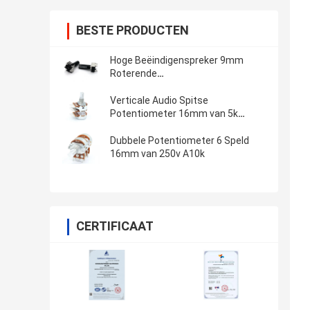
BESTE PRODUCTEN
Hoge Beëindigenspreker 9mm
Roterende
Schakelaarpotentiometer
Verticale AC500V
Verticale Audio Spitse
Potentiometer 16mm van 5k
Dubbele Troeppotentiometer
Dubbele Potentiometer 6 Speld
16mm van 250v A10k
CERTIFICAAT