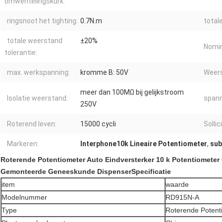
omwentelingskurk:
ringsnoot het tighting:
0.7N.m
total
totale weerstand
±20%
Nomin
tolerantie:
max. werkspanning:
kromme B: 50V
Weers
meer dan 100MΩ bij gelijkstroom
Isolatie weerstand:
spann
250V
Roterend leven:
15000 cycli
Sollic
Markeren:
Interphone10k Lineaire Potentiometer
,
sub
Roterende Potentiometer Auto Eindversterker 10 k Potentiomete
Gemonteerde Geneeskunde DispenserSpecificatie
item
waarde
Modelnummer
RD915N-A
Type
Roterende Potent