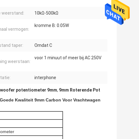
e weerstand:
10kΩ-500kΩ
kromme B: 0.05W
aal vermogen:
tand taper:
Omdat C
voor 1 minuut of meer bij AC 250V
ing weerstaan:
itatie:
interphone
woofer potentiometer 9mm
,
9mm Roterende Pot
r Goede Kwaliteit 9mm Carbon Voor Vrachtwagen
iometer