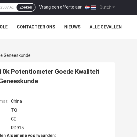
Vraag een offerte aan
|
Dutch
Zoeken
OLE
CONTACTEER ONS
NIEUWS
ALLE GEVALLEN
rde Geneeskunde
10k Potentiometer Goede Kwaliteit
 Geneeskunde
mst:
China
TQ
CE
RD915
den Algemene voorwaarden: