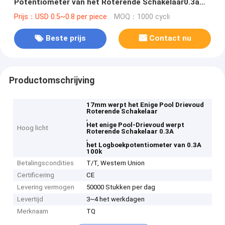
Potentiometer van het Roterende Schakelaar0.3a
100k Logboek
Prijs：USD 0.5~0.8 per piece
MOQ：1000 cycli
Beste prijs
Contact nu
Productomschrijving
17mm werpt het Enige Pool Drievoud
Roterende Schakelaar
,
Het enige Pool-Drievoud werpt
Hoog licht
Roterende Schakelaar 0.3A
,
het Logboekpotentiometer van 0.3A
100k
Betalingscondities
T/T, Western Union
Certificering
CE
Levering vermogen
50000 Stukken per dag
Levertijd
3~4 het werkdagen
Merknaam
TQ