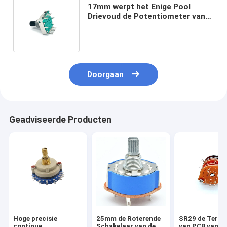
17mm werpt het Enige Pool
Drievoud de Potentiometer van
het Roterende Schakelaar0.3a
100k Logboek
Doorgaan
Geadviseerde Producten
Hoge precisie
25mm de Roterende
SR29 de Termi
continue
Schakelaar van de
van PCB van d