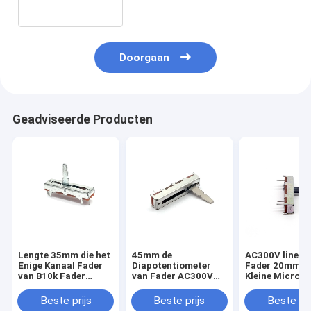
Geluidskaart
Doorgaan
Geadviseerde Producten
Lengte 35mm die het
45mm de
AC300V lineai
Enige Kanaal Fader
Diapotentiometer
Fader 20mm 5
van B10k Fader
van Fader AC300V
Kleine Microfo
AC300V Bureau
B10k van de
de Diapotenti
mengen
Lengtedia
Beste prijs
Beste prijs
Beste pri